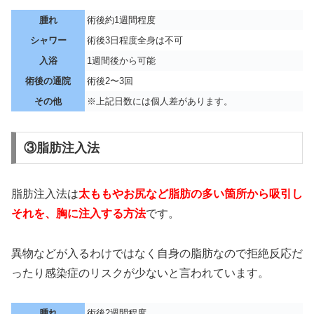
腫れ
術後約1週間程度
シャワー
術後3日程度全身は不可
入浴
1週間後から可能
術後の通院
術後2〜3回
その他
※上記日数には個人差があります。
③脂肪注入法
脂肪注入法は
太ももやお尻など脂肪の多い箇所から吸引し
それを、胸に注入する方法
です。
異物などが入るわけではなく自身の脂肪なので拒絶反応だ
ったり感染症のリスクが少ないと言われています。
腫れ
術後2週間程度