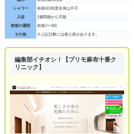
シャワー
術後4日程度全身は不可
入浴
1週間後から可能
術後の通院
術後2〜3回
その他
※上記日数には個人差があります。
編集部イチオシ！【プリモ麻布十番ク
リニック】